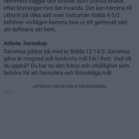
hemmets väggar och strävar, som Uranus brukar,
efter brytningar mot det invanda. Det kan komma till
uttryck på olika sätt men Vattumän födda 4-5/2
behöver verkligen komma loss ur ett gammalt sätt
att definiera sitt hem.
Arbete, horoskop
Saturnus jobbar på med er födda 12-14/2. Saturnus
gåva är mognad och konkreta mål här i livet. Vad vill
du uppnå? Du har nu den fokus och uthållighet som
behövs för att formulera och förverkliga mål.