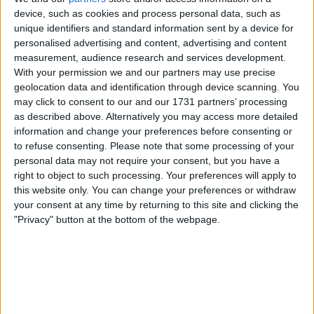
device, such as cookies and process personal data, such as
Relationer, horoskop
unique identifiers and standard information sent by a device for
Du börjar perioden med en fullmåne som påverkar
personalised advertising and content, advertising and content
hem och familj. Du fullbordar planer du haft och som
measurement, audience research and services development.
verkligen uttrycker din
kärlek
till de egna samtidigt
With your permission we and our partners may use precise
som du visar att du klarar av att samtidigt axla ansvar
geolocation data and identification through device scanning. You
på
jobbet
. Bra gjort! Du kan dessutom räkna med att
may click to consent to our and our 1731 partners’ processing
det du gör nu kommer att ge lön för mödan.
as described above. Alternatively you may access more detailed
information and change your preferences before consenting or
Arbete, januari
to refuse consenting.
Please note that some processing of your
personal data may not require your consent, but you have a
Karriär
planer fortsätter att vara gynnsamma även
right to object to such processing. Your preferences will apply to
om du just nu inte har alla svar du behöver för att
this website only. You can change your preferences or withdraw
kunna ta dig framåt. Merkurius, budbäraren, tar du
your consent at any time by returning to this site and clicking the
lite väl lugnt just nu! Är du född 30/3-9/4 är det extra
"Privacy" button at the bottom of the webpage.
kännbart.
Kärleksliv
Jupiter i Väduren ger dig luft under vingarna! Det är
dags att tänka stort. Jupiter har dessutom förenat sig
med Venus och lovar mycket gott sällskap. Nya