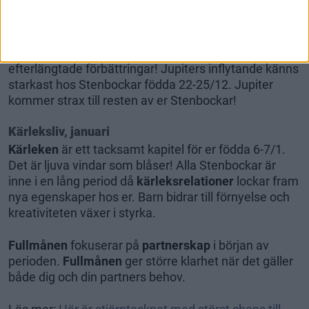
Jupiters generositet märks hemma. Det sker
efterlängtade förbättringar! Jupiters inflytande känns
starkast hos Stenbockar födda 22-25/12. Jupiter
kommer strax till resten av er Stenbockar!
Kärleksliv, januari
Kärleken
är ett tacksamt kapitel för er födda 6-7/1.
Det är ljuva vindar som blåser! Alla Stenbockar är
inne i en lång period då
kärleksrelationer
lockar fram
nya egenskaper hos er. Barn bidrar till förnyelse och
kreativiteten växer i styrka.
Fullmånen
fokuserar på
partnerskap
i början av
perioden.
Fullmånen
ger större klarhet när det gäller
både dig och din partners behov.