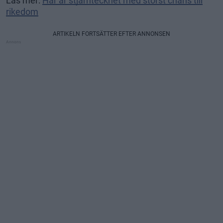
Läs mer:
Här är stjärntecknet med störst chans till
rikedom